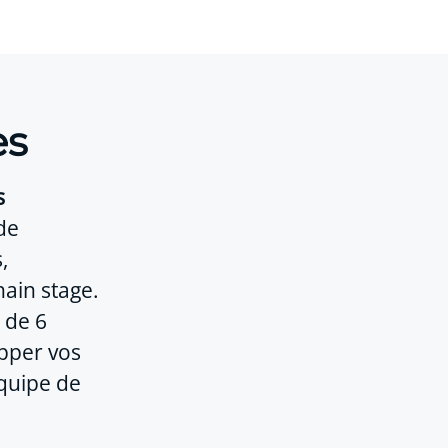
es
s
de
,
hain stage.
 de 6
pper vos
équipe de