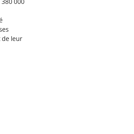
t 380 000
é
ses
 de leur