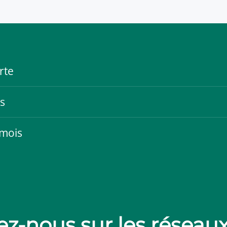
rte
s
 mois
z-nous sur les réseau