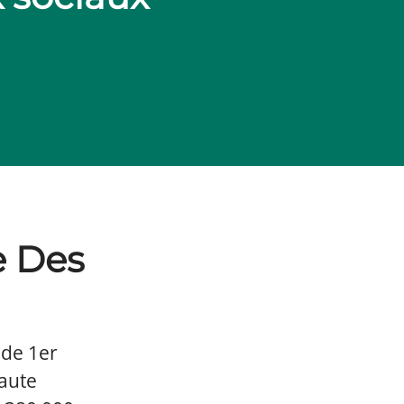
e Des
 de 1er
Haute